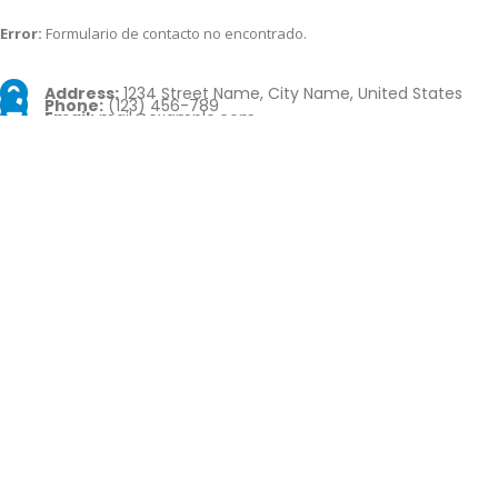
Error:
Formulario de contacto no encontrado.
Address:
1234 Street Name, City Name, United States
Phone:
(123) 456-789
Email:
mail@example.com