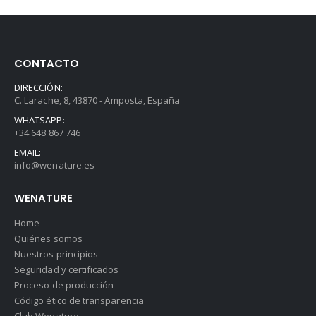
CONTACTO
DIRECCIÓN:
C. Larache, 8, 43870 - Amposta, España
WHATSAPP:
+34 648 867 746
EMAIL:
info@wenature.es
WENATURE
Home
Quiénes somos
Nuestros principios
Seguridad y certificados
Proceso de producción
Código ético de transparencia