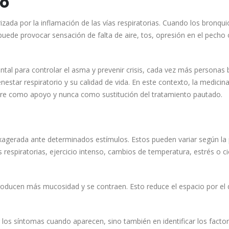
io
zada por la inflamación de las vías respiratorias. Cuando los bronqui
e puede provocar sensación de falta de aire, tos, opresión en el pecho 
al para controlar el asma y prevenir crisis, cada vez más personas
tar respiratorio y su calidad de vida. En este contexto, la medicin
pre como apoyo y nunca como sustitución del tratamiento pautado.
exagerada ante determinados estímulos. Estos pueden variar según la
 respiratorias, ejercicio intenso, cambios de temperatura, estrés o ci
roducen más mucosidad y se contraen. Esto reduce el espacio por el q
r los síntomas cuando aparecen, sino también en identificar los facto