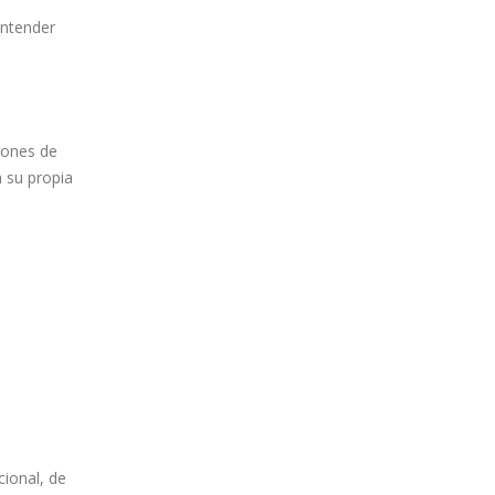
entender
trones de
n su propia
ional, de