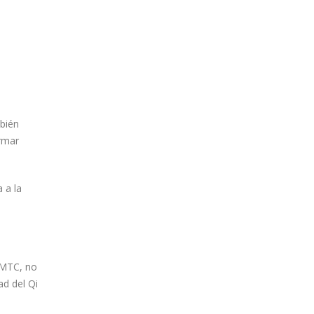
bién
ormar
 a la
 MTC, no
ad del Qi