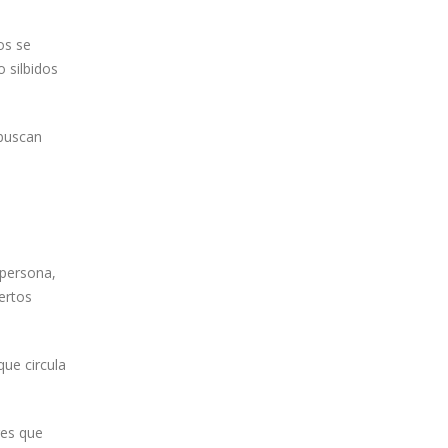
os se
o silbidos
 buscan
a
 persona,
ertos
ue circula
res que