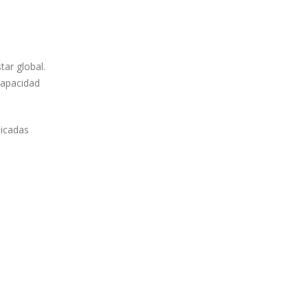
ar global.
 capacidad
licadas