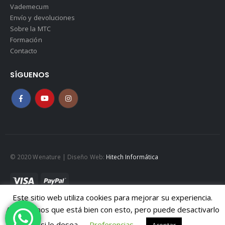
Vademecum
Envío y devoluciones
Sobre la MTC
Formación
Contacto
SÍGUENOS
© 2020 Wenature | Diseño Web:
Hitech Informática
Este sitio web utiliza cookies para mejorar su experiencia.
Mapa web
|
Políticad de Cookies
|
Política de privacidad
Asumiremos que está bien con esto, pero puede desactivarlo
Aviso legal
si lo desea.
Preferencias