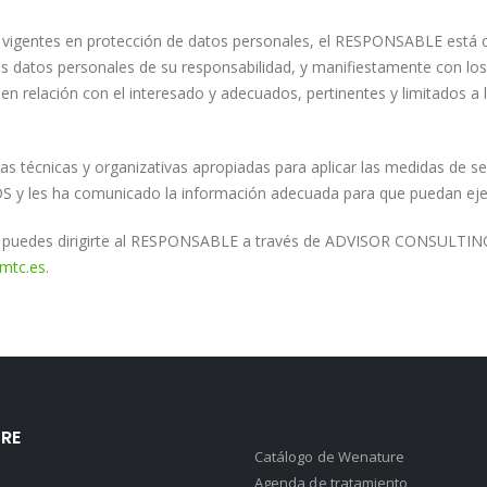
 vigentes en protección de datos personales, el RESPONSABLE está c
atos personales de su responsabilidad, y manifiestamente con los pri
 en relación con el interesado y adecuados, pertinentes y limitados a 
s técnicas y organizativas apropiadas para aplicar las medidas de 
IOS y les ha comunicado la información adecuada para que puedan eje
dad, puedes dirigirte al RESPONSABLE a través de ADVISOR CONSUL
mtc.es
.
RE
Catálogo de Wenature
Agenda de tratamiento