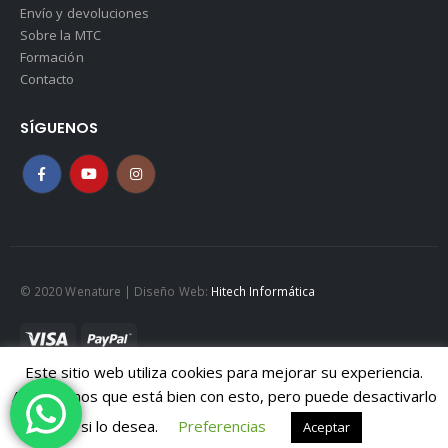
Envío y devoluciones
Sobre la MTC
Formación
Contacto
SÍGUENOS
© 2020 Wenature | Diseño Web:
Hitech Informática
Este sitio web utiliza cookies para mejorar su experiencia.
Mapa web
|
Políticad de Cookies
|
Política de privacidad
Asumiremos que está bien con esto, pero puede desactivarlo
Aviso legal
si lo desea.
Preferencias
Aceptar