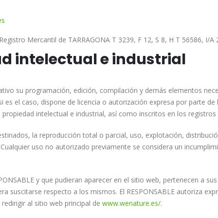
es
l Registro Mercantil de TARRAGONA T 3239, F 12, S 8, H T 56586, I/A 
d intelectual e industrial
mitativo su programación, edición, compilación y demás elementos nec
es el caso, dispone de licencia o autorización expresa por parte de 
opiedad intelectual e industrial, así como inscritos en los registros
tinados, la reproducción total o parcial, uso, explotación, distribuci
 Cualquier uso no autorizado previamente se considera un incumplimi
SPONSABLE y que pudieran aparecer en el sitio web, pertenecen a sus
iera suscitarse respecto a los mismos. El RESPONSABLE autoriza exp
edirigir al sitio web principal de
www.wenature.es/
.