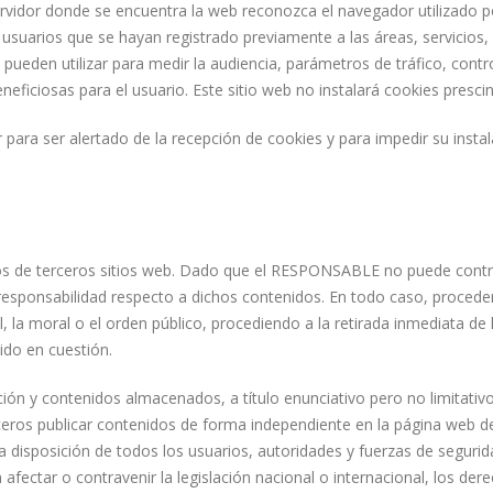
rvidor donde se encuentra la web reconozca el navegador utilizado po
s usuarios que se hayan registrado previamente a las áreas, servici
e pueden utilizar para medir la audiencia, parámetros de tráfico, cont
ficiosas para el usuario. Este sitio web no instalará cookies prescin
r para ser alertado de la recepción de cookies y para impedir su instal
idos de terceros sitios web. Dado que el RESPONSABLE no puede contr
responsabilidad respecto a dichos contenidos. En todo caso, proceder
al, la moral o el orden público, procediendo a la retirada inmediata de
ido en cuestión.
n y contenidos almacenados, a título enunciativo pero no limitativo
rceros publicar contenidos de forma independiente en la página web
 a disposición de todos los usuarios, autoridades y fuerzas de segurid
ectar o contravenir la legislación nacional o internacional, los dere