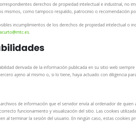
rrespondientes derechos de propiedad intelectual e industrial, no imp
 los mismos, como tampoco respaldo, patrocinio o recomendación po
osibles incumplimientos de los derechos de propiedad intelectual o in
acurto@mtc.es
.
abilidades
ilidad derivada de la información publicada en su sitio web siempre
rcero ajeno al mismo o, si lo tiene, haya actuado con diligencia para 
 archivos de información que el servidor envía al ordenador de quien 
orrecto funcionamiento y visualización del sitio. Las cookies utilizad
cen al terminar la sesión del usuario. En ningún caso, estas cookies 