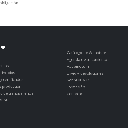
obligación.
RE
Catálogo de Wenature
Agenda de tratamiento
somos
Vademecum
rincipios
Envío y devoluciones
y certificados
Sobre la MTC
e producción
Formación
co de transparencia
Contacto
ture