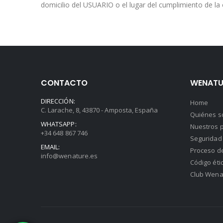
domicilio del USUARIO o el lugar del cumplimiento de la 
CONTACTO
WENATU
DIRECCIÓN:
Home
C. Larache, 8, 43870 - Amposta, España
Quiénes 
WHATSAPP:
Nuestros p
+34 648 867 746
Seguridad 
EMAIL:
Proceso d
info@wenature.es
Código éti
Club Wena