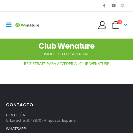
0
Club Wenature
INICIO
CLUB WENATURE
REGÍSTRATE PARA ACCEDER AL CLUB WENATURE
CONTACTO
DIRECCIÓN:
C. Larache, 8, 43870 - Amposta, España
WHATSAPP: