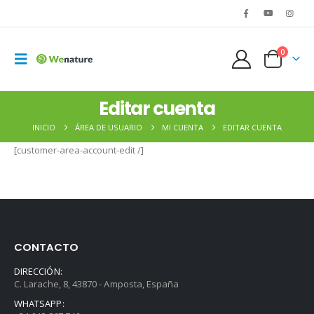
0
Editar cuenta
INICIO
ÁREA DE USUARIO
MI CUENTA
EDITAR CUENTA
[customer-area-account-edit /]
CONTACTO
DIRECCIÓN:
C. Larache, 8, 43870 - Amposta, España
WHATSAPP: