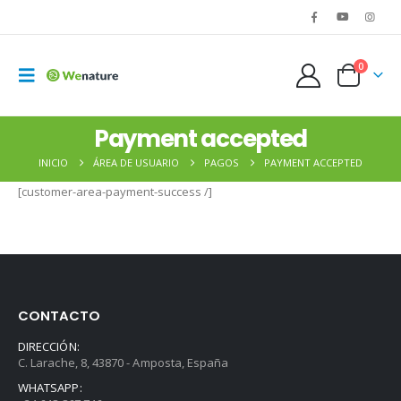
0
Payment accepted
INICIO
ÁREA DE USUARIO
PAGOS
PAYMENT ACCEPTED
[customer-area-payment-success /]
CONTACTO
DIRECCIÓN:
C. Larache, 8, 43870 - Amposta, España
WHATSAPP: