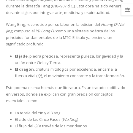
durante la dinastía Tang (618–907 d.C.). Esta obra ha sido venerada
durante siglos por integrar arte, medicina y espiritualidad.
Wang Bing, reconocido por su labor en la edición del
Huang Di Nei
Jing
, compuso el
Yü Long Fu
como una síntesis poética de los
principios fundamentales de la MTC. El título ya encierra un
significado profundo:
El jade
, piedra preciosa, representa pureza, longevidad y la
unión entre Cielo y Tierra.
El dragón
, criatura mitológica por excelencia, encarna la
fuerza vital (
Qi
), el movimiento constante y la transformación.
Este poema es mucho más que literatura. Es un tratado codificado
en versos, donde se explican con gran precisión conceptos
esenciales como:
La teoría del Yin y el Yang
El ciclo de las Cinco Fases (
Wu Xing
)
El flujo del
Qi
a través de los meridianos