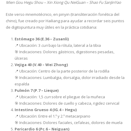
Mien Gou Hegu Shou – Xin Xiong Qu NeiGuan – Shao Fu SanJinYao
Este verso mnemotécnico, en pinyin (transliteración fonética del
chino), fue creado por Hailiang para ayudar a recordar seis puntos
de digitopuntura muy útiles en la práctica cotidiana:
Estómago 36 (E.36 – Zusanli)
📍 Ubicación: 3
cun
bajo la rótula, lateral a la tibia
🎯 Indicaciones: Dolores gástricos, digestiones pesadas,
úlceras
Vejiga 40 (V.40 – Wei Zhong)
📍 Ubicación: Centro de la parte posterior de la rodilla
🎯 Indicaciones: Lumbalgia, dorsalgia, dolor irradiado desde la
espalda
Pulmón 7 (P.7 – Lieque)
📍 Ubicación: 1,5
cun
sobre el pliegue de la muñeca
🎯 Indicaciones: Dolores de cuello y cabeza, rigidez cervical
Intestino Grueso 4 (IG.4 – Hegu)
📍 Ubicación: Entre el 1.º y 2.º metacarpiano
🎯 Indicaciones: Dolores faciales, cefaleas, dolores de muela
Pericardio 6 (Pc.6 – Neiguan)