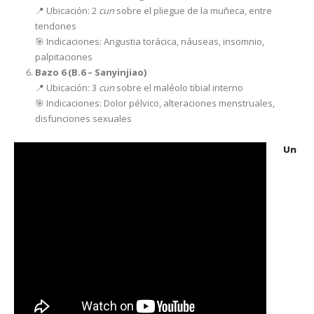
📍 Ubicación: 2
cun
sobre el pliegue de la muñeca, entre
tendones
🎯 Indicaciones: Angustia torácica, náuseas, insomnio,
palpitaciones
Bazo 6 (B.6 – Sanyinjiao)
📍 Ubicación: 3
cun
sobre el maléolo tibial interno
🎯 Indicaciones: Dolor pélvico, alteraciones menstruales,
disfunciones sexuales
Un