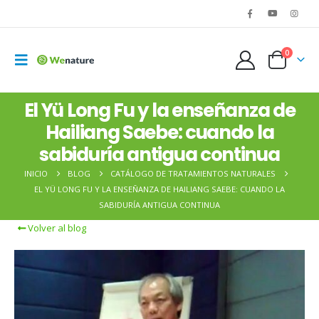
0
El Yü Long Fu y la enseñanza de
Hailiang Saebe: cuando la
sabiduría antigua continua
INICIO
BLOG
CATÁLOGO DE TRATAMIENTOS NATURALES
EL YÜ LONG FU Y LA ENSEÑANZA DE HAILIANG SAEBE: CUANDO LA
SABIDURÍA ANTIGUA CONTINUA
Volver al blog