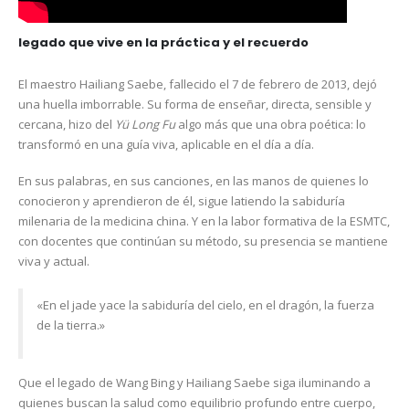
legado que vive en la práctica y el recuerdo
El maestro Hailiang Saebe, fallecido el 7 de febrero de 2013, dejó
una huella imborrable. Su forma de enseñar, directa, sensible y
cercana, hizo del
Yü Long Fu
algo más que una obra poética: lo
transformó en una guía viva, aplicable en el día a día.
En sus palabras, en sus canciones, en las manos de quienes lo
conocieron y aprendieron de él, sigue latiendo la sabiduría
milenaria de la medicina china. Y en la labor formativa de la ESMTC,
con docentes que continúan su método, su presencia se mantiene
viva y actual.
«En el jade yace la sabiduría del cielo, en el dragón, la fuerza
de la tierra.»
Que el legado de Wang Bing y Hailiang Saebe siga iluminando a
quienes buscan la salud como equilibrio profundo entre cuerpo,