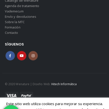
Catálogo de Wenature
Agenda de tratamiento
Vademecum
Envío y devoluciones
Sobre la MTC
Formación
Contacto
SÍGUENOS
© 2020 Wenature | Diseño Web:
Hitech Informática
Este sitio web utiliza cookies para mejorar su experiencia.
Mapa web
|
Políticad de Cookies
|
Política de privacidad