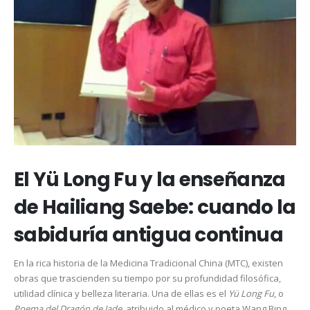
El Yü Long Fu y la enseñanza
de Hailiang Saebe: cuando la
sabiduría antigua continua
En la rica historia de la Medicina Tradicional China (MTC), existen
obras que trascienden su tiempo por su profundidad filosófica,
utilidad clínica y belleza literaria. Una de ellas es el
Yü Long Fu
, o
Poema del Dragón de Jade
, atribuido al médico y poeta Wang Bing