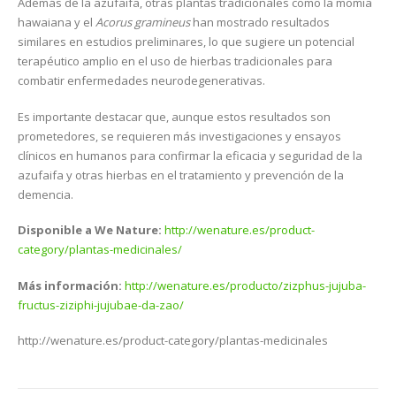
Además de la azufaifa, otras plantas tradicionales como la momia
hawaiana y el
Acorus gramineus
han mostrado resultados
similares en estudios preliminares, lo que sugiere un potencial
terapéutico amplio en el uso de hierbas tradicionales para
combatir enfermedades neurodegenerativas.
Es importante destacar que, aunque estos resultados son
prometedores, se requieren más investigaciones y ensayos
clínicos en humanos para confirmar la eficacia y seguridad de la
azufaifa y otras hierbas en el tratamiento y prevención de la
demencia.
Disponible a We Nature:
http://wenature.es/product-
category/plantas-medicinales/
Más información:
http://wenature.es/producto/zizphus-jujuba-
fructus-ziziphi-jujubae-da-zao/
http://wenature.es/product-category/plantas-medicinales