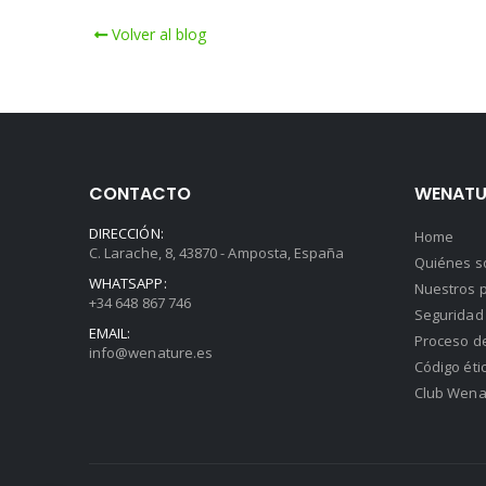
Volver al blog
CONTACTO
WENATU
DIRECCIÓN:
Home
C. Larache, 8, 43870 - Amposta, España
Quiénes 
WHATSAPP:
Nuestros p
+34 648 867 746
Seguridad 
EMAIL:
Proceso d
info@wenature.es
Código éti
Club Wena