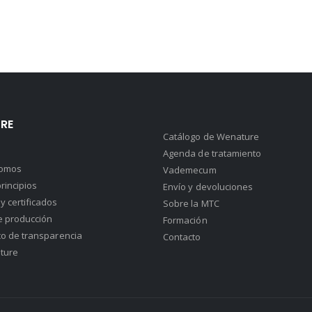
RE
Catálogo de Wenature
Agenda de tratamiento
somos
Vademecum
rincipios
Envío y devoluciones
y certificados
Sobre la MTC
e producción
Formación
co de transparencia
Contacto
ture