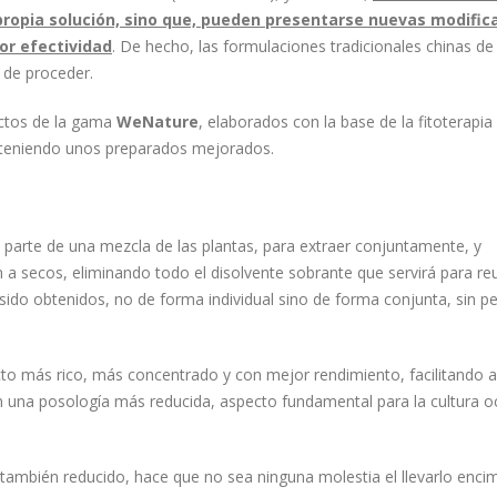
a propia solución, sino que, pueden presentarse nuevas modific
r efectividad
. De hecho, las formulaciones tradicionales chinas de 
 de proceder.
uctos de la gama
WeNature
, elaborados con la base de la fitoterapi
obteniendo unos preparados mejorados.
s, parte de una mezcla de las plantas, para extraer conjuntamente, y
a secos, eliminando todo el disolvente sobrante que servirá para reut
sido obtenidos, no de forma individual sino de forma conjunta, sin p
to más rico, más concentrado y con mejor rendimiento, facilitando as
una posología más reducida, aspecto fundamental para la cultura oc
 también reducido, hace que no sea ninguna molestia el llevarlo enci