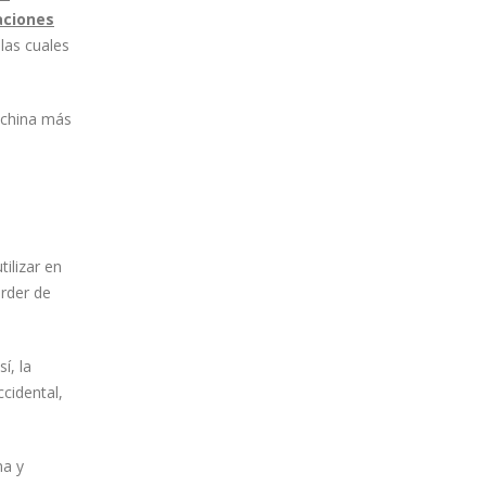
aciones
las cuales
a china más
ilizar en
erder de
í, la
cidental,
ma y