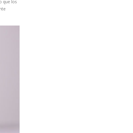
o que los
nte