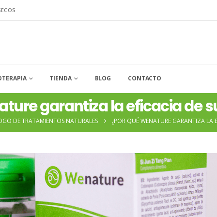
SECOS
OTERAPIA
TIENDA
BLOG
CONTACTO
ture garantiza la eficacia de 
OGO DE TRATAMIENTOS NATURALES
¿POR QUÉ WENATURE GARANTIZA LA E