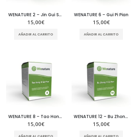
0,05
€
0,05
€
WENATURE 2 – Jin Gui Shen Qi Pian
WENATURE 6 – Gui Pi Pian
Cornus officinalis – Fructus Corni Officinalis – SHAN ZHU YU
15,00
€
15,00
€
0,06
€
0,06
€
AÑADIR AL CARRITO
AÑADIR AL CARRITO
WENATURE 8 – Tao Hong Si Wu Pian
WENATURE 12 – Bu Zhong Yi Qi Pian
15,00
€
15,00
€
AÑADIR AL CARRITO
AÑADIR AL CARRITO