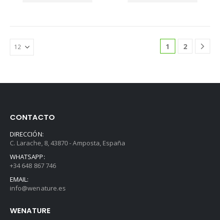
1
2
CONTACTO
DIRECCIÓN:
C. Larache, 8, 43870 - Amposta, España
WHATSAPP:
+34 648 867 746
EMAIL:
info@wenature.es
WENATURE