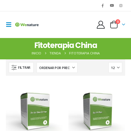
0
Fitoterapia China
INICIO
TIENDA
FITOTERAPIA CHINA
FILTRAR
WENATURE 20 - Zhi Bai Di Huang Pian
15,00
€
15,00
€
Cyperus rotundus – Rhizoma Cyperi – XIANG FU