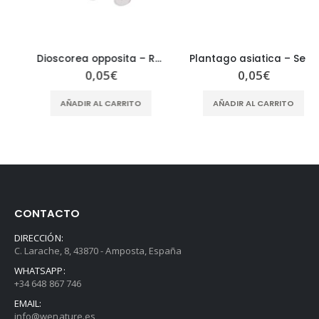
Dioscorea opposita – Radix Dioscoreae Oppositae SHAN YAO
Plantago asiatica – Semen Plantaginis – CHE QIAN ZI
0,05
€
0,05
€
AÑADIR AL CARRITO
AÑADIR AL CARRITO
CONTACTO
DIRECCIÓN:
C. Larache, 8, 43870 - Amposta, España
WHATSAPP:
+34 648 867 746
EMAIL:
info@wenature.es