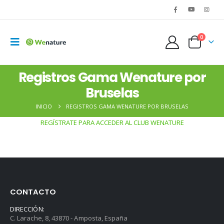
0
Registros Gama Wenature​ por
Bruselas
INICIO
REGISTROS GAMA WENATURE​ POR BRUSELAS
REGÍSTRATE PARA ACCEDER AL CLUB WENATURE
CONTACTO
DIRECCIÓN:
C. Larache, 8, 43870 - Amposta, España