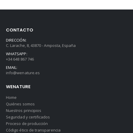
CONTACTO
DIRECCIÓN:
C. Larache, 8, 43870 - Amposta, España
WHATSAPP:
+34 648 867 746
EMAIL:
info@wenature.es
WENATURE
Home
Quiénes somos
Nuestros principios
Seguridad y certificados
Proceso de producción
Código ético de transparencia