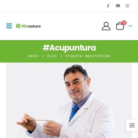
0
#Acupuntura
INICIO
BLOG
ETIQUETA -
#ACUPUNTURA