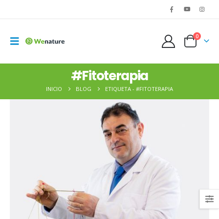
0
#Fitoterapia
INICIO
BLOG
ETIQUETA -
#FITOTERAPIA