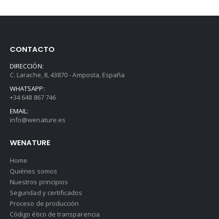
CONTACTO
DIRECCIÓN:
C. Larache, 8, 43870 - Amposta, España
WHATSAPP:
+34 648 867 746
EMAIL:
info@wenature.es
WENATURE
Home
Quiénes somos
Nuestros principios
Seguridad y certificados
Proceso de producción
Código ético de transparencia