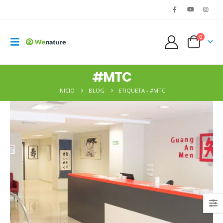
0
#MTC
INICIO
BLOG
ETIQUETA -
#MTC