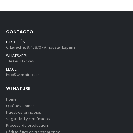
CONTACTO
DIRECCIÓN:
C. Larache, 8, 43870 - Amposta, España
WHATSAPP:
+34 648 867 746
EMAIL:
info@wenature.es
WENATURE
Home
Quiénes somos
Nuestros principios
Seguridad y certificados
Proceso de producción
Código ético de transparencia