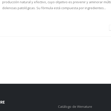
producción natural y efectivo, cuyo objetivo es prevenir y aminorar múlt
dolencias patológicas. Su fórmula está compuesta por ingredientes...
RE
Catálogo de Wenature