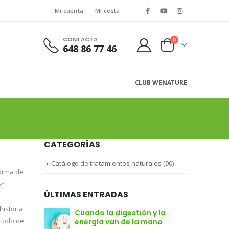
Mi cuenta
Mi cesta
CONTACTA
0
648 86 77 46
CLUB WENATURE
CATEGORÍAS
Catálogo de tratamientos naturales
(90)
forma de
er
ÚLTIMAS ENTRADAS
istoria.
Cuando la digestión y la
étodo de
energía van de la mano