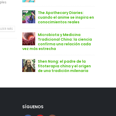
iples
The Apothecary Diaries:
cuando el anime se inspira en
conocimientos reales
LEER MÁS
Microbiota y Medicina
Tradicional China: la ciencia
confirma una relación cada
vez más estrecha
Shen Nong: el padre de la
fitoterapia china y el origen
de una tradición milenaria
SÍGUENOS