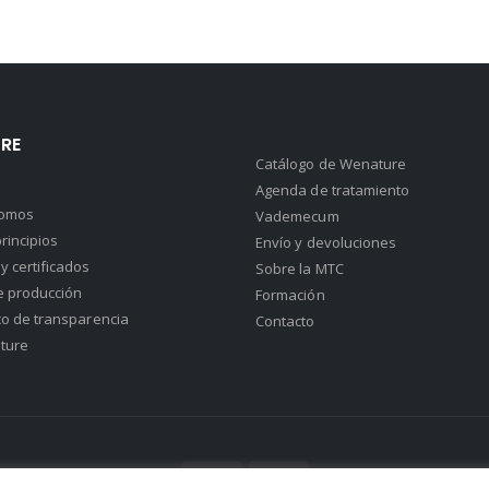
RE
Catálogo de Wenature
Agenda de tratamiento
somos
Vademecum
rincipios
Envío y devoluciones
y certificados
Sobre la MTC
e producción
Formación
co de transparencia
Contacto
ture