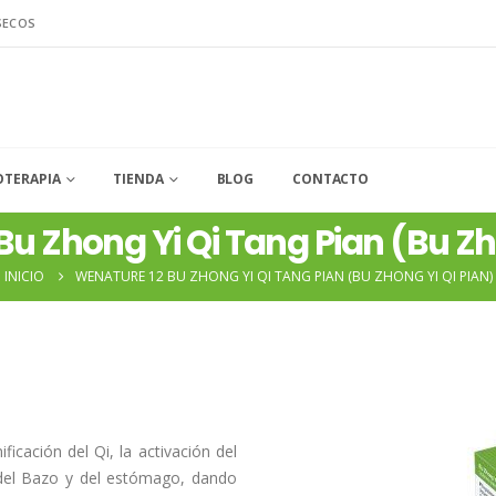
SECOS
OTERAPIA
TIENDA
BLOG
CONTACTO
u Zhong Yi Qi Tang Pian (Bu Zho
INICIO
WENATURE 12 BU ZHONG YI QI TANG PIAN (BU ZHONG YI QI PIAN)
icación del Qi, la activación del
 del Bazo y del estómago, dando