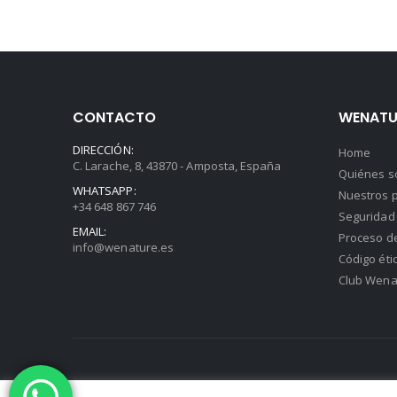
CONTACTO
WENATU
DIRECCIÓN:
Home
C. Larache, 8, 43870 - Amposta, España
Quiénes 
WHATSAPP:
Nuestros p
+34 648 867 746
Seguridad 
EMAIL:
Proceso d
info@wenature.es
Código éti
Club Wena
© 2020 Wenature | Diseño Web:
Hitech Informática