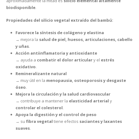
aproximadamente la mitad es
silicio elemental altamente
biodisponible
.
Propiedades del silicio vegetal extraído del bambú:
Favorece la síntesis de colágeno y elastina
→ mejora la
salud de piel, huesos, articulaciones, cabello
y uñas
.
Acción antiinflamatoria y antioxidante
→ ayuda a
combatir el dolor articular
y el
estrés
oxidativo
.
Remineralizante natural
→ muy útil en la
menopausia, osteoporosis y desgaste
óseo
.
Mejora la circulación y la salud cardiovascular
→ contribuye a mantener la
elasticidad arterial
y
controlar el colesterol
.
Apoya la digestión y el control de peso
→ su
fibra vegetal
tiene efectos
saciantes y laxantes
suaves
.