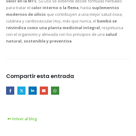
valor en la MTC
. Su uso se extiende desde fórmulas herbales
para tratar el
calor interno o la flema
, hasta
suplementos
modernos de silicio
que contribuyen a una mejor salud ósea,
cutánea y cardiovascular.Hoy, más que nunca, el
bambú se
reivindica como una planta medicinal integral
, respetuosa
con el organismo y alineada con los principios de una
salud
natural, sostenible y preventiva
.
Compartir esta entrada
Volver al blog