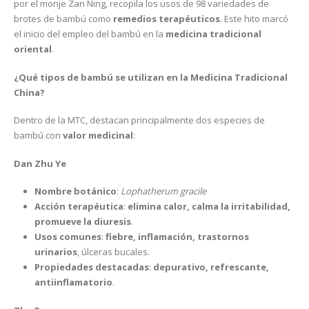
por el monje Zan Ning, recopila los usos de 98 variedades de
brotes de bambú como
remedios terapéuticos
. Este hito marcó
el inicio del empleo del bambú en la
medicina tradicional
oriental
.
¿Qué tipos de bambú se utilizan en la Medicina Tradicional
China?
Dentro de la MTC, destacan principalmente dos especies de
bambú con
valor medicinal
:
Dan Zhu Ye
Nombre botánico
:
Lophatherum gracile
Acción terapéutica
:
elimina calor, calma la irritabilidad,
promueve la diuresis
.
Usos comunes
:
fiebre, inflamación, trastornos
urinarios
, úlceras bucales.
Propiedades destacadas
:
depurativo, refrescante,
antiinflamatorio
.