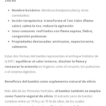
Zhu Ru
Nombre botánico
:
Bambusa brevipaniculata
(y otras
variedades)
Acción terapéutica
:
transforma el Tan-Calor (flema-
calor)
,
calma la tos
,
reduce la agitación
.
Usos comunes
:
resfriados con flema espesa, fiebre,
congestión pulmonar
.
Propiedades destacadas
:
antitusivo, expectorante,
calmante
.
Estas dos formas del bambú representan el enfoque holístico de
la MTC:
equilibrar el calor interno, disolver la flema y
restaurar la armonía
en órganos como el corazón, los pulmones
o el sistema digestivo.
Beneficios del bambú como suplemento natural de silicio
Más allá de las fórmulas herbales,
el bambú también se emplea
como fuente vegetal de silicio
. El extracto seco de bambú
contiene entre un 70 % y un 75 % de sílice, de los cuales