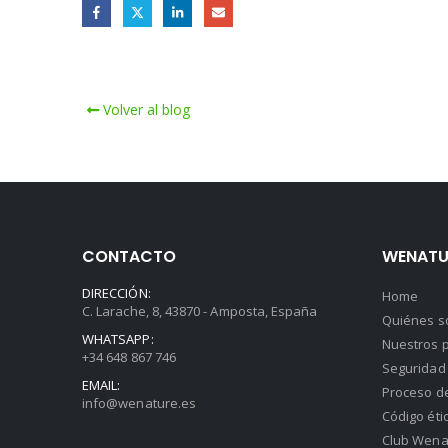
Volver al blog
CONTACTO
WENATU
DIRECCIÓN:
Home
C. Larache, 8, 43870 - Amposta, España
Quiénes 
WHATSAPP:
Nuestros p
+34 648 867 746
Seguridad 
EMAIL:
Proceso d
info@wenature.es
Código éti
Club Wena