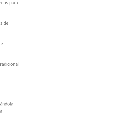
ernas para
es de
le
adicional.
lándola
ra