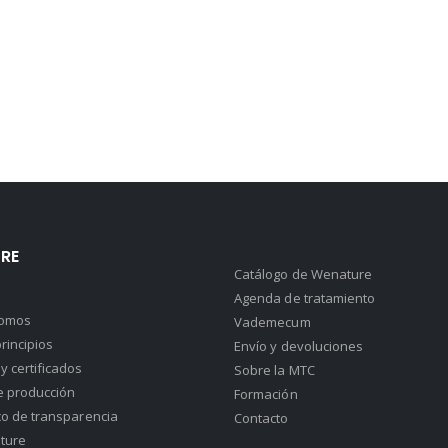
RE
Catálogo de Wenature
Agenda de tratamiento
somos
Vademecum
rincipios
Envío y devoluciones
y certificados
Sobre la MTC
e producción
Formación
co de transparencia
Contacto
ture