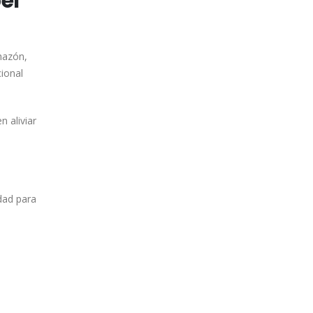
el
hazón,
cional
 aliviar
dad para