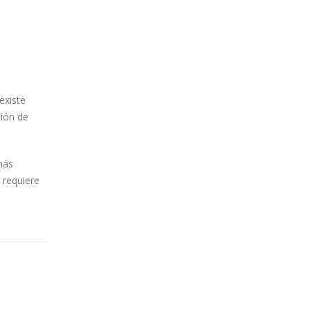
existe
ción de
más
 requiere