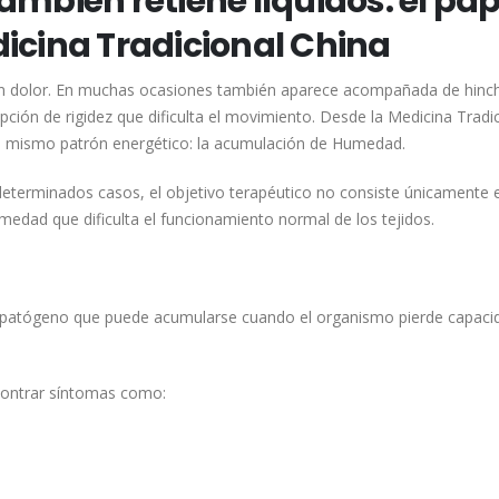
mbién retiene líquidos: el pap
icina Tradicional China
on dolor. En muchas ocasiones también aparece acompañada de hinc
ción de rigidez que dificulta el movimiento. Desde la Medicina Tradi
n mismo patrón energético: la acumulación de Humedad.
eterminados casos, el objetivo terapéutico no consiste únicamente en
medad que dificulta el funcionamiento normal de los tejidos.
r patógeno que puede acumularse cuando el organismo pierde capaci
contrar síntomas como: