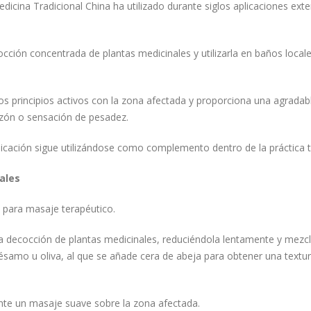
icina Tradicional China ha utilizado durante siglos aplicaciones ext
ción concentrada de plantas medicinales y utilizarla en baños local
los principios activos con la zona afectada y proporciona una agradab
azón o sensación de pesadez.
licación sigue utilizándose como complemento dentro de la práctica tr
ales
 para masaje terapéutico.
 decocción de plantas medicinales, reduciéndola lentamente y mezc
ésamo u oliva, al que se añade cera de abeja para obtener una textu
ante un masaje suave sobre la zona afectada.