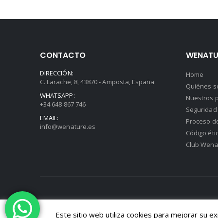
CONTACTO
WENATU
DIRECCIÓN:
Home
C. Larache, 8, 43870 - Amposta, España
Quiénes 
WHATSAPP:
Nuestros p
+34 648 867 746
Seguridad 
EMAIL:
Proceso d
info@wenature.es
Código éti
Club Wena
© 2020 Wenature | Diseño Web:
Hitech Informática
Este sitio web utiliza cookies para mejorar su e