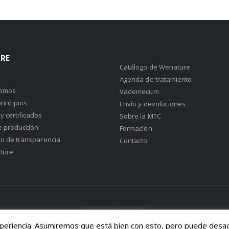
RE
Catálogo de Wenature
Agenda de tratamiento
somos
Vademecum
rincipios
Envío y devoluciones
y certificados
Sobre la MTC
e producción
Formación
co de transparencia
Contacto
ture
xperiencia. Asumiremos que está bien con esto, pero puede desact