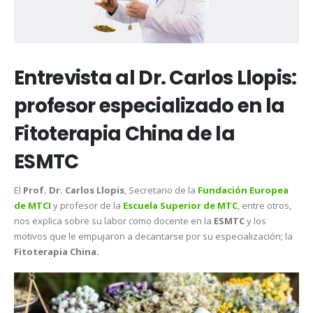
Entrevista al Dr. Carlos Llopis:
profesor especializado en la
Fitoterapia China de la
ESMTC
El
Prof. Dr. Carlos Llopis
, Secretario de la
Fundación Europea
de MTCI
y profesor de la
Escuela Superior de MTC
, entre otros,
nos explica sobre su labor como docente en la
ESMTC
y los
motivos que le empujaron a decantarse por su especialización; la
Fitoterapia China.