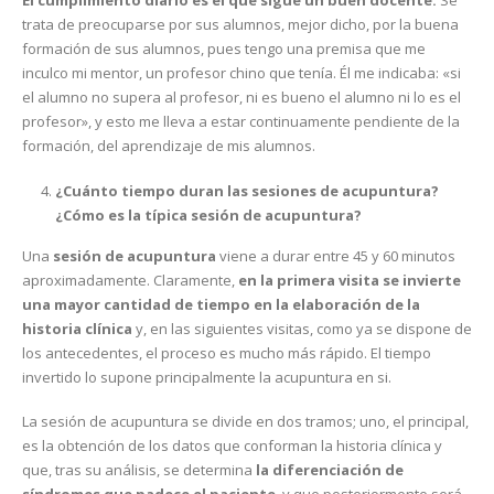
El cumplimiento diario es el que sigue un buen docente.
Se
trata de preocuparse por sus alumnos, mejor dicho, por la buena
formación de sus alumnos, pues tengo una premisa que me
inculco mi mentor, un profesor chino que tenía. Él me indicaba: «si
el alumno no supera al profesor, ni es bueno el alumno ni lo es el
profesor», y esto me lleva a estar continuamente pendiente de la
formación, del aprendizaje de mis alumnos.
¿Cuánto tiempo duran las sesiones de acupuntura?
¿Cómo es la típica sesión de acupuntura?
Una
sesión de acupuntura
viene a durar entre 45 y 60 minutos
aproximadamente. Claramente,
en la primera visita se invierte
una mayor cantidad de tiempo en la elaboración de la
historia clínica
y, en las siguientes visitas, como ya se dispone de
los antecedentes, el proceso es mucho más rápido. El tiempo
invertido lo supone principalmente la acupuntura en si.
La sesión de acupuntura se divide en dos tramos; uno, el principal,
es la obtención de los datos que conforman la historia clínica y
que, tras su análisis, se determina
la diferenciación de