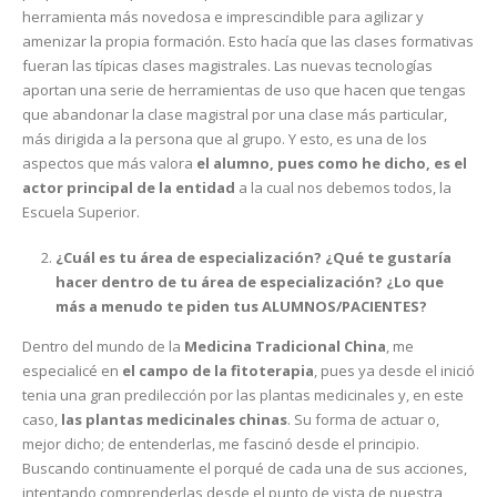
herramienta más novedosa e imprescindible para agilizar y
amenizar la propia formación. Esto hacía que las clases formativas
fueran las típicas clases magistrales. Las nuevas tecnologías
aportan una serie de herramientas de uso que hacen que tengas
que abandonar la clase magistral por una clase más particular,
más dirigida a la persona que al grupo. Y esto, es una de los
aspectos que más valora
el alumno, pues como he dicho, es el
actor principal de la entidad
a la cual nos debemos todos, la
Escuela Superior.
¿Cuál es tu área de especialización? ¿Qué te gustaría
hacer dentro de tu área de especialización? ¿Lo que
más a menudo te piden tus ALUMNOS/PACIENTES?
Dentro del mundo de la
Medicina Tradicional China
, me
especialicé en
el campo de la fitoterapia
, pues ya desde el inició
tenia una gran predilección por las plantas medicinales y, en este
caso,
las plantas medicinales chinas
. Su forma de actuar o,
mejor dicho; de entenderlas, me fascinó desde el principio.
Buscando continuamente el porqué de cada una de sus acciones,
intentando comprenderlas desde el punto de vista de nuestra