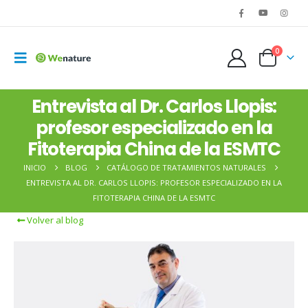
0
Entrevista al Dr. Carlos Llopis:
profesor especializado en la
Fitoterapia China de la ESMTC
INICIO
BLOG
CATÁLOGO DE TRATAMIENTOS NATURALES
ENTREVISTA AL DR. CARLOS LLOPIS: PROFESOR ESPECIALIZADO EN LA
FITOTERAPIA CHINA DE LA ESMTC
Volver al blog