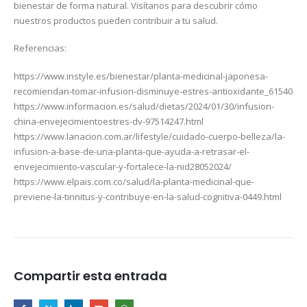
bienestar de forma natural. Visítanos para descubrir cómo
nuestros productos pueden contribuir a tu salud.
Referencias:
https://www.instyle.es/bienestar/planta-medicinal-japonesa-
recomiendan-tomar-infusion-disminuye-estres-antioxidante_61540
https://www.informacion.es/salud/dietas/2024/01/30/infusion-
china-envejecimientoestres-dv-97514247.html
https://www.lanacion.com.ar/lifestyle/cuidado-cuerpo-belleza/la-
infusion-a-base-de-una-planta-que-ayuda-a-retrasar-el-
envejecimiento-vascular-y-fortalece-la-nid28052024/
https://www.elpais.com.co/salud/la-planta-medicinal-que-
previene-la-tinnitus-y-contribuye-en-la-salud-cognitiva-0449.html
Compartir esta entrada