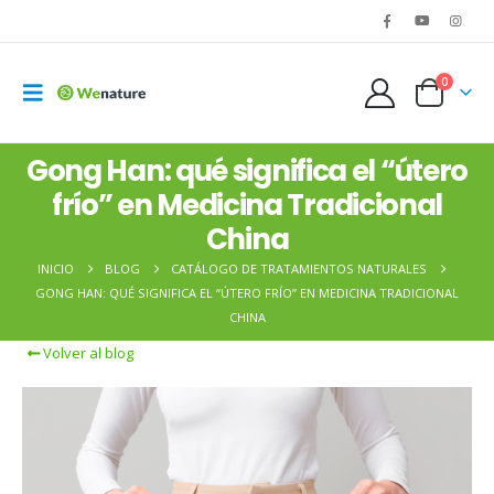
0
Gong Han: qué significa el “útero
frío” en Medicina Tradicional
China
INICIO
BLOG
CATÁLOGO DE TRATAMIENTOS NATURALES
GONG HAN: QUÉ SIGNIFICA EL “ÚTERO FRÍO” EN MEDICINA TRADICIONAL
CHINA
Volver al blog