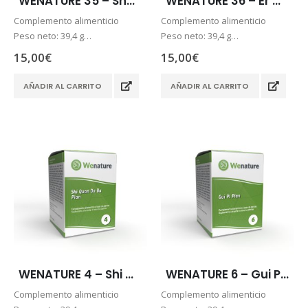
WENATURE 35 – Shao Fu Zhu Yu Pian
WENATURE 36 – Er Chen Pian
Complemento alimenticio
Complemento alimenticio
Peso neto: 39,4 g
Peso neto: 39,4 g
60 comprimidos
60 comprimidos
15,00
€
15,00
€
Dosis diaria recomendada de 3
Dosis diaria recomendada de 3
comprimidos al día
comprimidos al día
AÑADIR AL CARRITO
AÑADIR AL CARRITO
Envío 24/48h.
Envío 24/48h.
Pago seguro
Pago seguro
WENATURE 4 – Shi Quan Da Bu Pian
WENATURE 6 – Gui Pi Pian
Complemento alimenticio
Complemento alimenticio