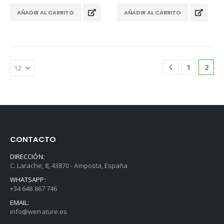
comprimidos al día
comprimidos al día
AÑADIR AL CARRITO
AÑADIR AL CARRITO
Envío 24/48h.
Envío 24/48h.
Pago seguro
Pago seguro
1
2
CONTACTO
DIRECCIÓN:
C. Larache, 8, 43870 - Amposta, España
WHATSAPP:
+34 648 867 746
EMAIL:
info@wenature.es