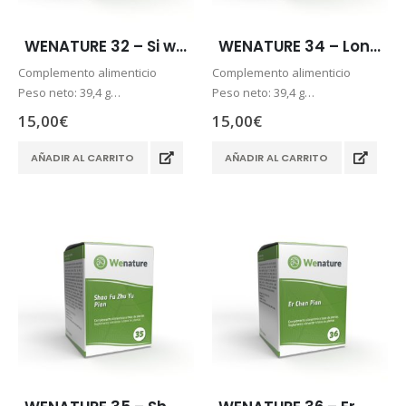
0,05
€
0,05
€
WENATURE 32 – Si wu pian
WENATURE 34 – Long Dan Xie Gan Pian
Cornus officinalis – Fructus Corni Officinalis – SHAN ZHU YU
Complemento alimenticio
Complemento alimenticio
0,06
€
0,06
€
Peso neto: 39,4 g
Peso neto: 39,4 g
60 comprimidos
60 comprimidos
15,00
€
15,00
€
Dosis diaria recomendada de 3
Dosis diaria recomendada de 3
comprimidos al día
comprimidos al día
AÑADIR AL CARRITO
AÑADIR AL CARRITO
Envío 24/48h.
Envío 24/48h.
Pago seguro
Pago seguro