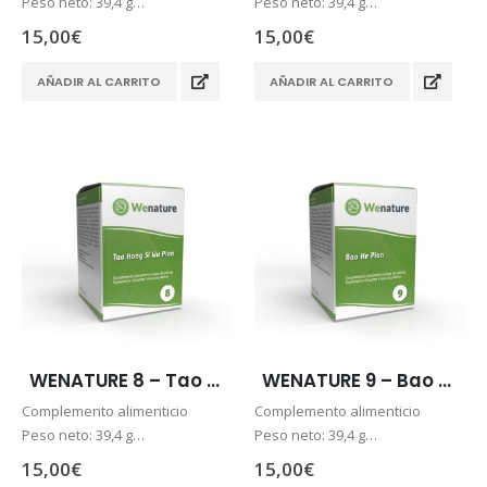
Peso neto: 39,4 g
Peso neto: 39,4 g
60 comprimidos
60 comprimidos
15,00
€
15,00
€
Dosis diaria recomendada de 3
Dosis diaria recomendada de 3
comprimidos al día
comprimidos al día
AÑADIR AL CARRITO
AÑADIR AL CARRITO
Envío 24/48h.
Envío 24/48h.
Pago seguro
Pago seguro
WENATURE 8 – Tao Hong Si Wu Pian
WENATURE 9 – Bao He Pian
Complemento alimenticio
Complemento alimenticio
Peso neto: 39,4 g
Peso neto: 39,4 g
60 comprimidos
60 comprimidos
15,00
€
15,00
€
Dosis diaria recomendada de 3
Dosis diaria recomendada de 3