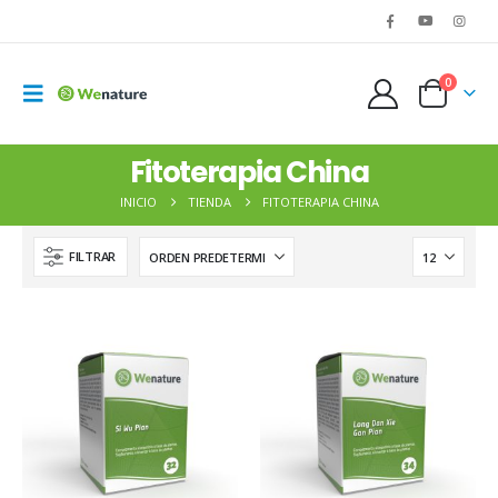
0
Fitoterapia China
INICIO
TIENDA
FITOTERAPIA CHINA
FILTRAR
WENATURE 20 - Zhi Bai Di Huang Pian
15,00
€
15,00
€
Cyperus rotundus – Rhizoma Cyperi – XIANG FU