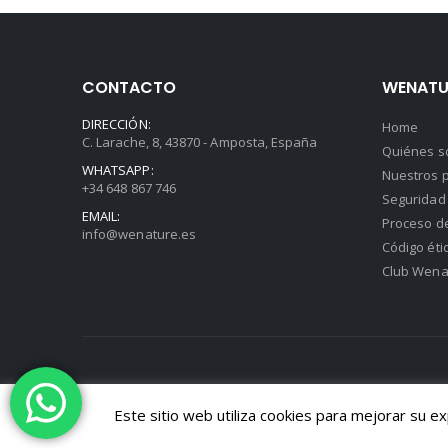
CONTACTO
WENATU
DIRECCIÓN:
Home
C. Larache, 8, 43870 - Amposta, España
Quiénes 
WHATSAPP:
Nuestros p
+34 648 867 746
Seguridad 
EMAIL:
Proceso d
info@wenature.es
Código éti
Club Wena
© 2020 Wenature | Diseño Web:
Hitech Informática
Este sitio web utiliza cookies para mejorar su e