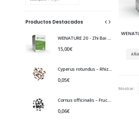
Productos Destacados
WENATURE 20 - Zhi Bai Di Huang Pian
WENATURE 20 - Zhi Bai Di Huang Pian
15,00
€
AÑA
Cyperus rotundus – Rhizoma Cyperi – XIANG FU
Cyperus rotundus – Rhizoma Cyperi – XIANG FU
0,05
€
Mostrar:
Cornus officinalis – Fructus Corni Officinalis – SHAN ZHU YU
Cornus officinalis – Fructus Corni Officinalis – SHAN ZHU YU
0,06
€