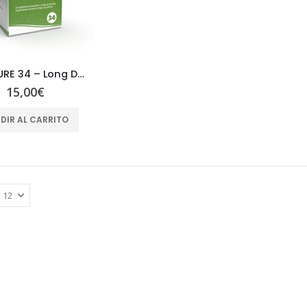
WENATURE 34 – Long Dan Xie Gan Pian
WENATURE 20 - Zhi Bai Di Huang Pian
15,00
€
15,00
€
15,00
€
DIR AL CARRITO
Cyperus rotundus – Rhizoma Cyperi – XIANG FU
0,05
€
0,05
€
Cornus officinalis – Fructus Corni Officinalis – SHAN ZHU YU
0,06
€
0,06
€