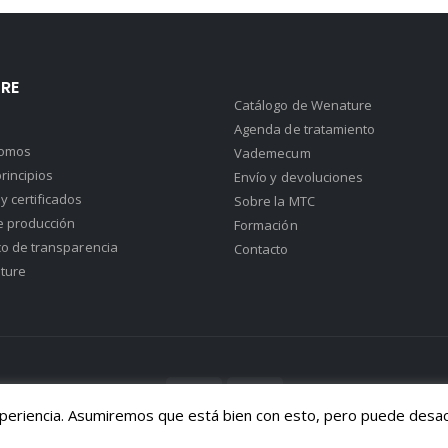
RE
Catálogo de Wenature
Agenda de tratamiento
somos
Vademecum
rincipios
Envío y devoluciones
y certificados
Sobre la MTC
e producción
Formación
co de transparencia
Contacto
ture
xperiencia. Asumiremos que está bien con esto, pero puede desact