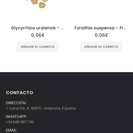
Glycyrrhiza uralensis – Radix Glycyrrhizae – GAN CAO
Forsithia suspensa – Fructus Forsithiae – LIAN QIAO
0,06
€
0,06
€
AÑADIR AL CARRITO
AÑADIR AL CARRITO
CONTACTO
DIRECCIÓN:
C. Larache, 8, 43870 - Amposta, España
WHATSAPP:
+34 648 867 746
EMAIL: