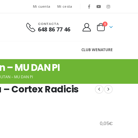
Mi cuenta
Mi cesta
CONTACTA
0
648 86 77 46
CLUB WENATURE
n – MU DAN PI
OUTAN – MU DAN PI
 – Cortex Radicis
0,05
€