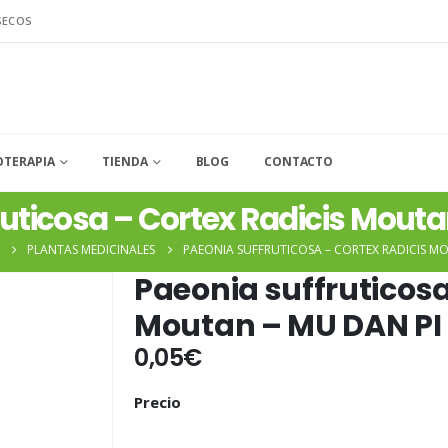
SECOS
OTERAPIA
TIENDA
BLOG
CONTACTO
ruticosa – Cortex Radicis Mouta
PLANTAS MEDICINALES
PAEONIA SUFFRUTICOSA – CORTEX RADICIS M
Paeonia suffruticosa
Moutan – MU DAN PI
0,05
€
Precio