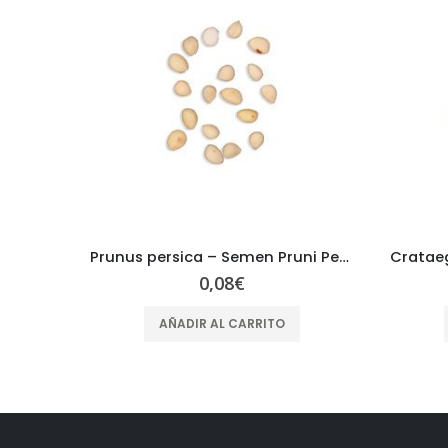
Prunus persica – Semen Pruni Persicae – TAO REN
Crataegus cuneata – Fructus Crataegi – SHAN ZHA
0,05
€
AÑADIR AL CARRITO