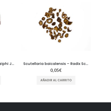
Scutellaria baicalensis – Radix Scutellariae – HUANG QIN
Phellodendron amurense HUANG BAI Cortex Phellodendri
0,06
€
AÑADIR AL CARRITO