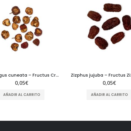
Zizphus jujuba – Fructus Ziziphi Jujubae – DA ZAO
0,05
€
0,05
€
AÑADIR AL CARRITO
AÑADIR AL CARRITO