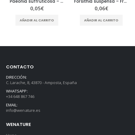
Paeonia suffruticosa – Cortex Radicis Moutan – MU DAN PI
Forsithia suspensa – Fructus Forsithiae – LIAN QIAO
0,05
€
0,06
€
AÑADIR AL CARRITO
AÑADIR AL CARRITO
CONTACTO
DIRECCIÓN:
C. Larache, 8, 43870 - Amposta, España
WHATSAPP:
+34 648 867 746
EMAIL:
info@wenature.es
WENATURE