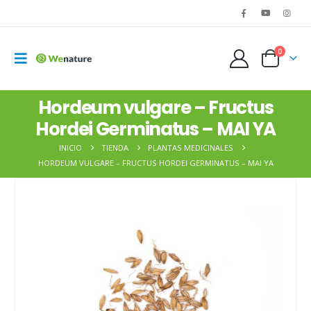
0
Hordeum vulgare – Fructus
Hordei Germinatus – MAI YA
INICIO
TIENDA
PLANTAS MEDICINALES
HORDEUM VULGARE – FRUCTUS HORDEI GERMINATUS – MAI YA