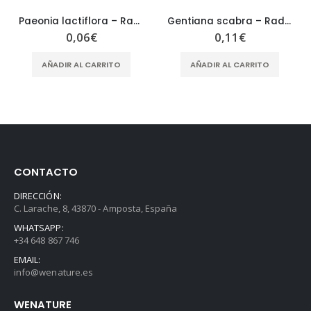
Paeonia lactiflora – Radix Paeonia Albae – BAI SHAO YAO
Gentiana scabra – Radix Gentianae Scabrae – LONG DAN
0,06
€
0,11
€
AÑADIR AL CARRITO
AÑADIR AL CARRITO
CONTACTO
DIRECCIÓN:
C. Larache, 8, 43870 - Amposta, España
WHATSAPP:
+34 648 867 746
EMAIL:
info@wenature.es
WENATURE