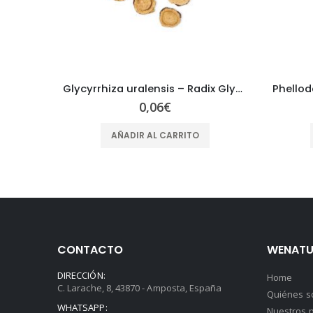
Glycyrrhiza uralensis – Radix Glycyrrhizae – GAN CAO
Phellodendron amurense HUANG BAI Cortex Phellodendri
0,06
€
AÑADIR AL CARRITO
CONTACTO
WENATU
DIRECCIÓN:
Home
C. Larache, 8, 43870 - Amposta, España
Quiénes 
WHATSAPP:
Nuestros p