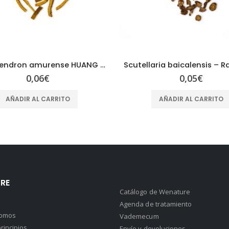
Scutellaria baicalensis – Radix Scutellariae – HUANG QIN
0,05
€
0,05
€
AÑADIR AL CARRITO
AÑADIR AL CARRITO
RE
Catálogo de Wenature
Agenda de tratamiento
somos
Vademecum
rincipios
Envío y devoluciones