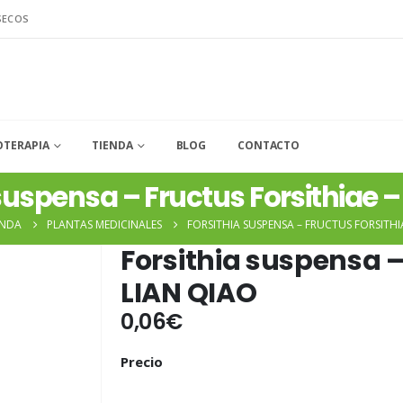
SECOS
OTERAPIA
TIENDA
BLOG
CONTACTO
suspensa – Fructus Forsithiae 
ENDA
PLANTAS MEDICINALES
FORSITHIA SUSPENSA – FRUCTUS FORSITHI
Forsithia suspensa –
LIAN QIAO
0,06
€
Precio