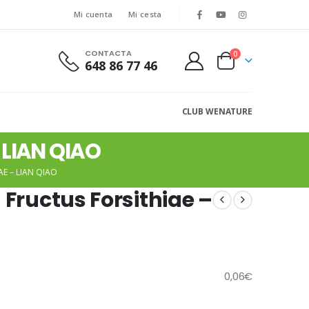
Mi cuenta
Mi cesta
CONTACTA
0
648 86 77 46
CLUB WENATURE
– LIAN QIAO
AE – LIAN QIAO
 Fructus Forsithiae –
0,06
€