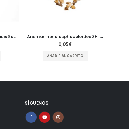
Anemarrhena asphodeloides ZHI MU Radix Anemarrhenae
Cinnamomum cassia – Cortex Cinnamomi – ROU GUI
0,09
€
AÑADIR AL CARRITO
SÍGUENOS