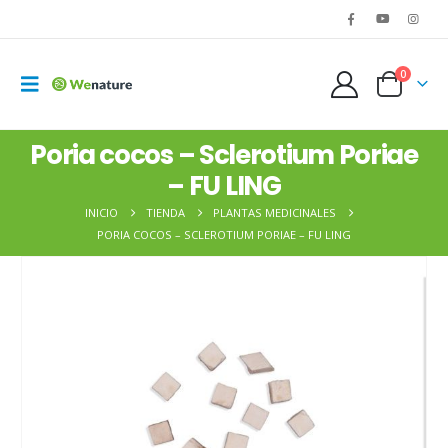
0
Poria cocos – Sclerotium Poriae
– FU LING
INICIO
TIENDA
PLANTAS MEDICINALES
PORIA COCOS – SCLEROTIUM PORIAE – FU LING