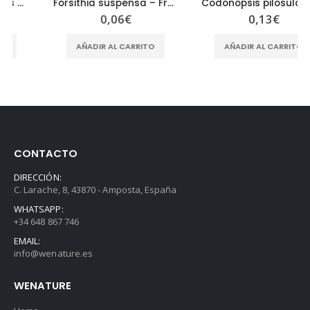
Forsithia suspensa – Fructus Forsithiae – LIAN QIAO
Codonopsis pilosula – Radix Codonopsis Pilosulae – DANG SHEN
0,06
€
0,13
€
AÑADIR AL CARRITO
AÑADIR AL CARRITO
CONTACTO
DIRECCIÓN:
C. Larache, 8, 43870 - Amposta, España
WHATSAPP:
+34 648 867 746
EMAIL:
info@wenature.es
WENATURE