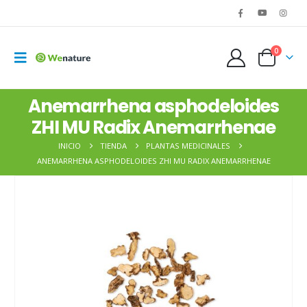
0
Anemarrhena asphodeloides
ZHI MU Radix Anemarrhenae
INICIO
TIENDA
PLANTAS MEDICINALES
ANEMARRHENA ASPHODELOIDES ZHI MU RADIX ANEMARRHENAE