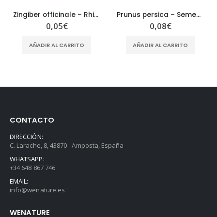
Zingiber officinale – Rhizoma Zingiberis Officianlis – GAN JIANG
Prunus persica – Semen Pruni Persicae – TAO REN
0,05
€
0,08
€
AÑADIR AL CARRITO
AÑADIR AL CARRITO
CONTACTO
DIRECCIÓN:
C. Larache, 8, 43870 - Amposta, España
WHATSAPP:
+34 648 867 746
EMAIL:
info@wenature.es
WENATURE