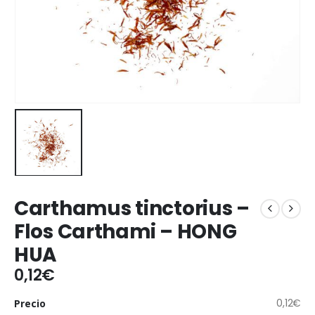
Carthamus tinctorius –
Flos Carthami – HONG
HUA
0,12
€
0,12
€
Precio