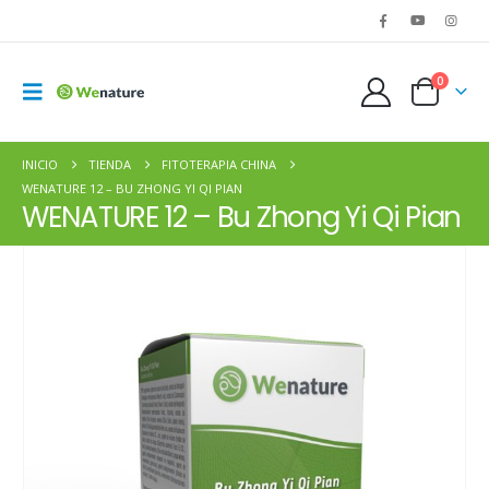
0
INICIO
TIENDA
FITOTERAPIA CHINA
WENATURE 12 – BU ZHONG YI QI PIAN
WENATURE 12 – Bu Zhong Yi Qi Pian