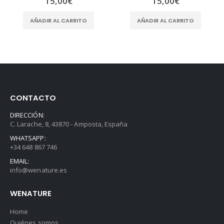
15,00
€
15,00
€
AÑADIR AL CARRITO
AÑADIR AL CARRITO
CONTACTO
DIRECCIÓN:
C. Larache, 8, 43870 - Amposta, España
WHATSAPP:
+34 648 867 746
EMAIL:
info@wenature.es
WENATURE
Home
Quiénes somos