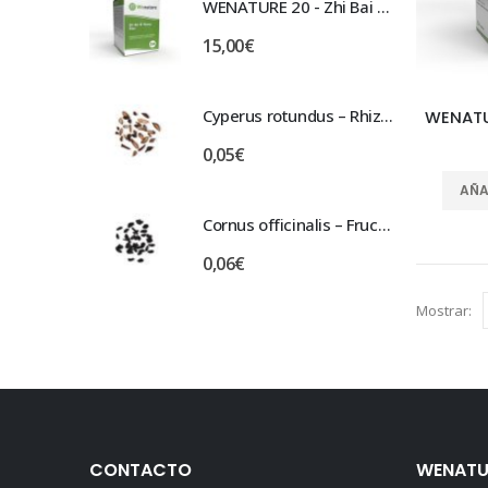
WENATURE 20 - Zhi Bai Di Huang Pian
WENATURE 20 - Zhi Bai Di Huang Pian
15,00
€
Cyperus rotundus – Rhizoma Cyperi – XIANG FU
Cyperus rotundus – Rhizoma Cyperi – XIANG FU
0,05
€
AÑA
Cornus officinalis – Fructus Corni Officinalis – SHAN ZHU YU
Cornus officinalis – Fructus Corni Officinalis – SHAN ZHU YU
0,06
€
Mostrar:
CONTACTO
WENATU