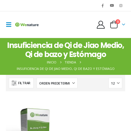
0
Insuficiencia de Qi de Jiao Medio,
Qi de bazo y Estómago
WENATURE 20 - Zhi Bai Di Huang Pian
INICIO
TIENDA
15,00
€
15,00
€
INSUFICIENCIA DE QI DE JIAO MEDIO, QI DE BAZO Y ESTÓMAGO
FILTRAR
Cyperus rotundus – Rhizoma Cyperi – XIANG FU
0,05
€
0,05
€
Cornus officinalis – Fructus Corni Officinalis – SHAN ZHU YU
0,06
€
0,06
€