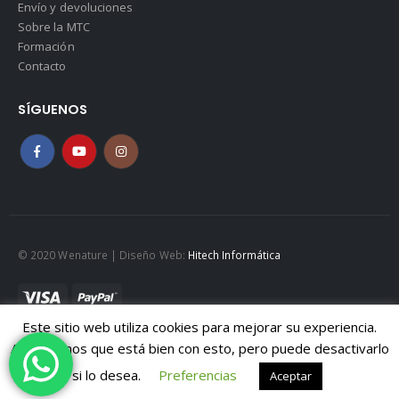
Envío y devoluciones
Sobre la MTC
Formación
Contacto
SÍGUENOS
© 2020 Wenature | Diseño Web:
Hitech Informática
Este sitio web utiliza cookies para mejorar su experiencia.
Mapa web
|
Políticad de Cookies
|
Política de privacidad
Asumiremos que está bien con esto, pero puede desactivarlo
Aviso legal
si lo desea.
Preferencias
Aceptar