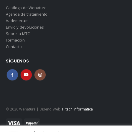
Catálogo de Wenature
Agenda de tratamiento
Vademecum
Envío y devoluciones
Sobre la MTC
Formación
Contacto
SÍGUENOS
© 2020 Wenature | Diseño Web:
Hitech Informática