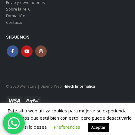
Envío y devoluciones
Sobre la MTC
Formación
Contacto
SÍGUENOS
© 2020 Wenature | Diseño Web:
Hitech Informática
Este sitio web utiliza cookies para mejorar su experiencia.
Mapa web
|
Políticad de Cookies
|
Política de privacidad
Asumiremos que está bien con esto, pero puede desactivarlo
Aviso legal
si lo desea.
Preferencias
Aceptar