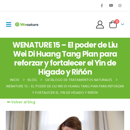
0
WENATURE 15 – El poder de Liu
Wei Di Huang Tang Pian para
reforzar y fortalecer el Yin de
Hígado y Riñón
INICIO
BLOG
CATÁLOGO DE TRATAMIENTOS NATURALES
WENATURE 15 – EL PODER DE LIU WEI DI HUANG TANG PIAN PARA REFORZAR
Y FORTALECER EL YIN DE HÍGADO Y RIÑÓN
Volver al blog