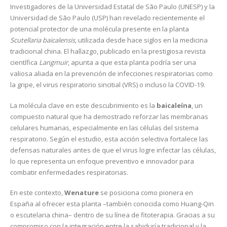
Investigadores de la Universidad Estatal de São Paulo (UNESP) y la
Universidad de São Paulo (USP) han revelado recientemente el
potencial protector de una molécula presente en la planta
Scutellaria baicalensis
, utilizada desde hace siglos en la medicina
tradicional china. El hallazgo, publicado en la prestigiosa revista
científica
Langmuir
, apunta a que esta planta podría ser una
valiosa aliada en la prevención de infecciones respiratorias como
la gripe, el virus respiratorio sincitial (VRS) o incluso la COVID-19.
La molécula clave en este descubrimiento es la
baicaleína
, un
compuesto natural que ha demostrado reforzar las membranas
celulares humanas, especialmente en las células del sistema
respiratorio. Según el estudio, esta acción selectiva fortalece las
defensas naturales antes de que el virus logre infectar las células,
lo que representa un enfoque preventivo e innovador para
combatir enfermedades respiratorias.
En este contexto,
Wenature
se posiciona como pionera en
España al ofrecer esta planta –también conocida como Huang-Qin
o escutelaria china– dentro de su línea de fitoterapia. Gracias a su
compromiso con la integración entre la sabiduría tradicional y la