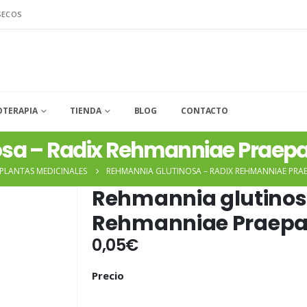
SECOS
OTERAPIA
TIENDA
BLOG
CONTACTO
sa – Radix Rehmanniae Praep
PLANTAS MEDICINALES
REHMANNIA GLUTINOSA – RADIX REHMANNIAE PRA
Rehmannia glutinos
Rehmanniae Praepa
0,05
€
Precio