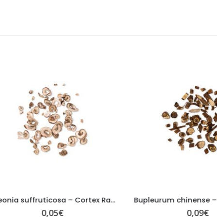
Paeonia suffruticosa – Cortex Radicis Moutan – MU DAN PI
0,05
€
0,09
€