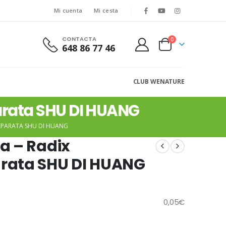
Mi cuenta
Mi cesta
CONTACTA
0
648 86 77 46
CLUB WENATURE
arata SHU DI HUANG
EPARATA SHU DI HUANG
a – Radix
rata SHU DI HUANG
0,05
€