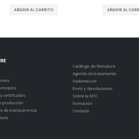
AÑADIR AL CARRITO
AÑADIR AL CARRITO
RE
Catálogo de Wenature
Agenda de tratamiento
somos
Vademecum
rincipios
Envío y devoluciones
y certificados
Sobre la MTC
e producción
Formación
co de transparencia
Contacto
ture