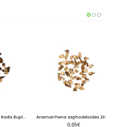
Bupleurum chinense – Radix Bupleuri – CHAI HU
Anemarrhena asphodeloides ZHI MU Radix Anemarrhenae
0,05
€