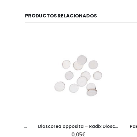
PRODUCTOS RELACIONADOS
Ligusticum chuanxiong – Rhizoma Ligustici Wallichi CHUAN XIONG
Dioscorea opposita – Radix Dioscoreae Oppositae SHAN YAO
0,05
€