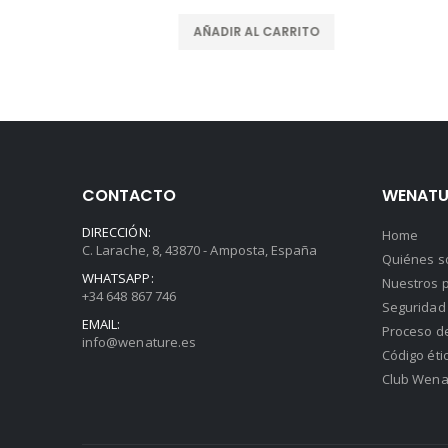
AÑADIR AL CARRITO
CONTACTO
WENATU
DIRECCIÓN:
Home
C. Larache, 8, 43870 - Amposta, España
Quiénes 
WHATSAPP:
Nuestros p
+34 648 867 746
Seguridad 
EMAIL:
Proceso d
info@wenature.es
Código éti
Club Wena