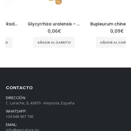
Glycyrrhiza uralensis – Radix Glycyrrhizae – GAN CAO
Bupleurum chinense – Radix Bupleuri – CHAI HU
0,06
€
0,09
€
AÑADIR AL CARRITO
AÑADIR AL CARRITO
CONTACTO
DIRECCIÓN:
C. Larache, 8, 43870 - Amposta, España
WHATSAPP:
+34 648 867 746
EMAIL:
info@wenature.es